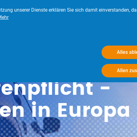
tzung unserer Dienste erklären Sie sich damit einverstanden, d
Mehr
eder
Presse
Verbraucher
Der BRV
Alles ab
Allen zu
enpflicht -
ten in Europa