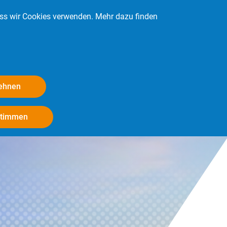
ass wir Cookies verwenden. Mehr dazu finden
Kontakt
Login
Mitglied werden
lehnen
Withdraw consent
stimmen