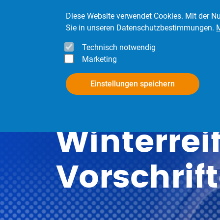
Direkt zum Inhalt
Diese Website verwendet Cookies. Mit der Nu
Sie in unseren Datenschutzbestimmungen.
Technisch notwendig
Marketing
InfoPool
Mitgli
Einstellungen speichern
Winterreif
Vorschrif