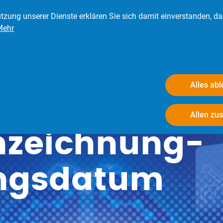
tzung unserer Dienste erklären Sie sich damit einverstanden, d
Mehr
eder
Presse
Verbraucher
Der BRV
Alles ab
Allen zu
zeichnung-
ungsdatum