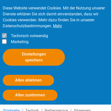
Direkt zum Inhalt
Mitglied werden
Kontakt
Login
Diese Website verwendet Cookies. Mit der Nutzung unserer
Dienste erklären Sie sich damit einverstanden, dass wir
Cookies verwenden. Mehr dazu finden Sie in unseren
Datenschutzbestimmungen.
Mehr
Technisch notwendig
Marketing
Einstellungen
speichern
Alles ablehnen
Stickstoff-Füllungen
Withdraw consent
Allen zustimmen
Startseite
Technik
Reifenservice
Allgemein