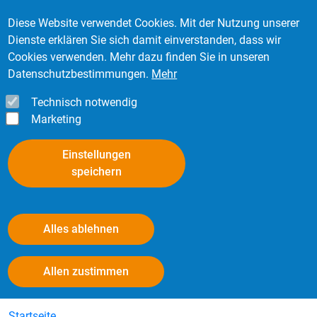
Direkt zum Inhalt
Mitglied werden
Kontakt
Login
Diese Website verwendet Cookies. Mit der Nutzung unserer
Dienste erklären Sie sich damit einverstanden, dass wir
Cookies verwenden. Mehr dazu finden Sie in unseren
Datenschutzbestimmungen.
Mehr
Technisch notwendig
Marketing
Einstellungen
speichern
Alles ablehnen
Datenschutz
Withdraw consent
Allen zustimmen
Startseite