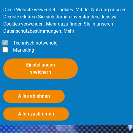
Direkt zum Inhalt
Mitglied werden
Kontakt
Login
Diese Website verwendet Cookies. Mit der Nutzung unserer
Dienste erklären Sie sich damit einverstanden, dass wir
Cookies verwenden. Mehr dazu finden Sie in unseren
Datenschutzbestimmungen.
Mehr
Technisch notwendig
Marketing
Einstellungen
speichern
Alles ablehnen
Informationspflicht des
Withdraw consent
Allen zustimmen
Unternehmers