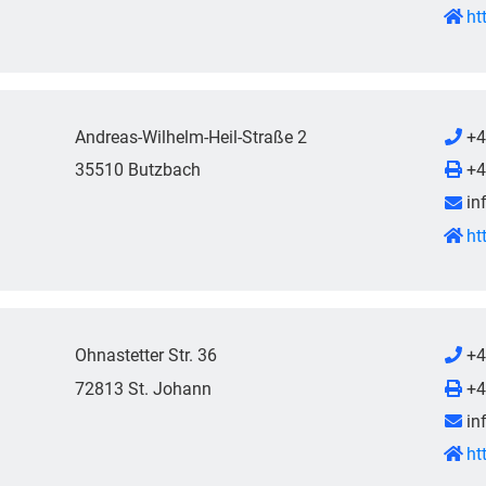
ht
Andreas-Wilhelm-Heil-Straße 2
+4
35510 Butzbach
+4
in
ht
Ohnastetter Str. 36
+4
72813 St. Johann
+4
in
ht