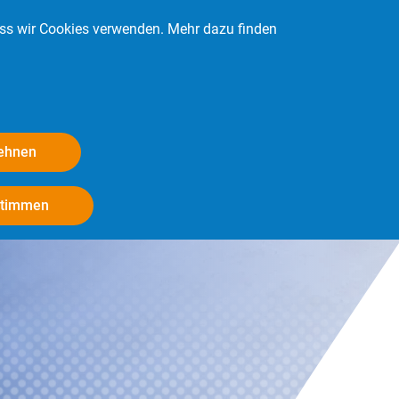
ass wir Cookies verwenden. Mehr dazu finden
Kontakt
Login
Mitglied werden
lehnen
Withdraw consent
stimmen