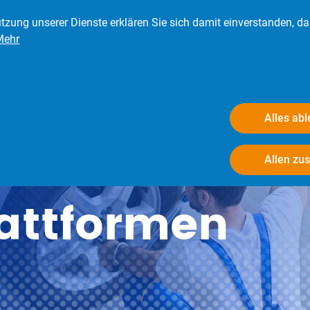
tzung unserer Dienste erklären Sie sich damit einverstanden, d
Mehr
eder
Presse
Verbraucher
Der BRV
Alles ab
Allen zu
attformen