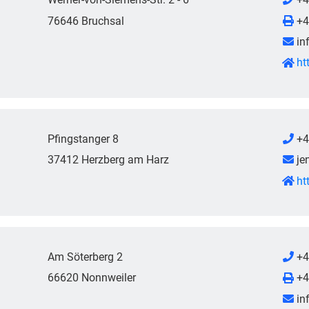
76646 Bruchsal
+4
in
ht
Pfingstanger 8
+4
37412 Herzberg am Harz
je
ht
Am Söterberg 2
+4
66620 Nonnweiler
+4
in