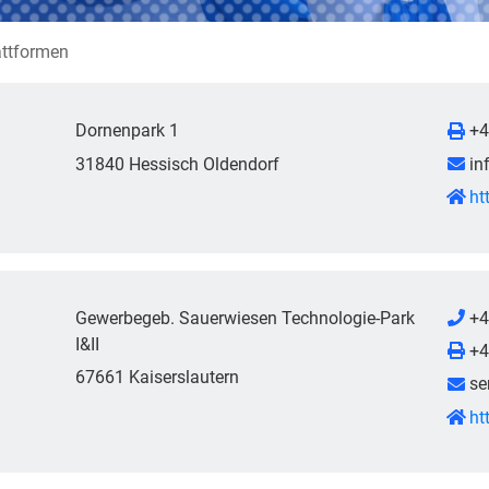
attformen
Dornenpark 1
+4
31840 Hessisch Oldendorf
in
ht
Gewerbegeb. Sauerwiesen Technologie-Park
+4
I&II
+4
67661 Kaiserslautern
se
ht