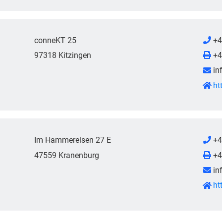
conneKT 25
+4
97318 Kitzingen
+4
in
ht
Im Hammereisen 27 E
+4
47559 Kranenburg
+4
in
ht