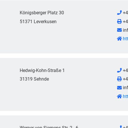
Königsberger Platz 30
+4
51371 Leverkusen
+4
in
ht
Hedwig-Kohn-Straße 1
+4
31319 Sehnde
+4
in
ht
Werner-von-Siemens-Str. 2 - 6
+4