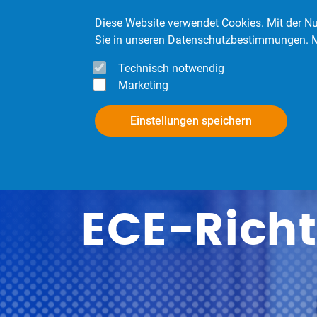
Direkt zum Inhalt
Diese Website verwendet Cookies. Mit der Nu
Sie in unseren Datenschutzbestimmungen.
Technisch notwendig
Marketing
InfoPool
Mitgli
Einstellungen speichern
ECE-Richt