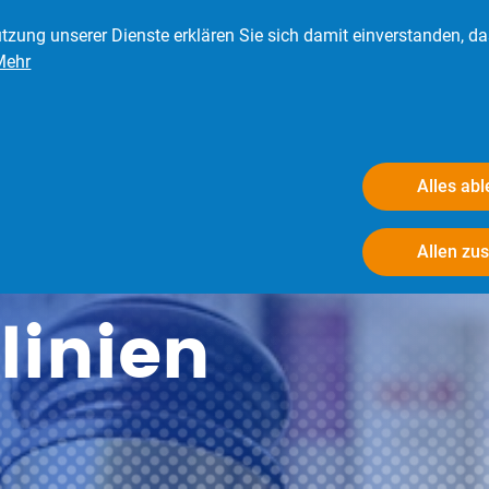
tzung unserer Dienste erklären Sie sich damit einverstanden, d
Mehr
eder
Presse
Verbraucher
Der BRV
Alles ab
Allen zu
linien