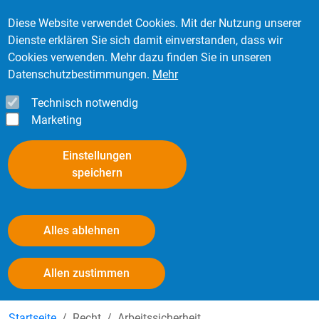
Direkt zum Inhalt
Mitglied werden
Kontakt
Login
Diese Website verwendet Cookies. Mit der Nutzung unserer
Dienste erklären Sie sich damit einverstanden, dass wir
Cookies verwenden. Mehr dazu finden Sie in unseren
Datenschutzbestimmungen.
Mehr
Technisch notwendig
Marketing
Einstellungen
speichern
Alles ablehnen
Gefahrstoffe im Reifenfachhandel
Withdraw consent
Allen zustimmen
Startseite
Recht
Arbeitssicherheit