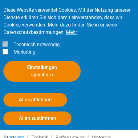
Direkt zum Inhalt
Mitglied werden
Kontakt
Login
Diese Website verwendet Cookies. Mit der Nutzung unserer
Dienste erklären Sie sich damit einverstanden, dass wir
Cookies verwenden. Mehr dazu finden Sie in unseren
Datenschutzbestimmungen.
Mehr
Technisch notwendig
Marketing
Einstellungen
speichern
Alles ablehnen
Motorradreifen - Einfahren
Withdraw consent
Allen zustimmen
Startseite
Technik
Reifenservice
Motorrad