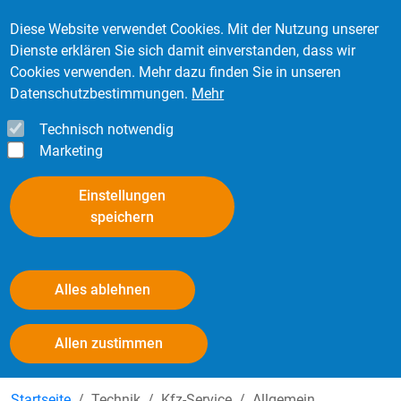
Direkt zum Inhalt
Mitglied werden
Kontakt
Login
Diese Website verwendet Cookies. Mit der Nutzung unserer
Dienste erklären Sie sich damit einverstanden, dass wir
Cookies verwenden. Mehr dazu finden Sie in unseren
Datenschutzbestimmungen.
Mehr
Technisch notwendig
Marketing
Einstellungen
speichern
Alles ablehnen
Verspannen von Bremstrommeln
Withdraw consent
Allen zustimmen
Startseite
Technik
Kfz-Service
Allgemein