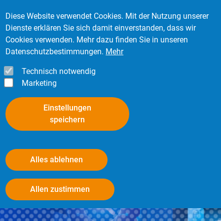
Direkt zum Inhalt
Mitglied werden
Kontakt
Login
Diese Website verwendet Cookies. Mit der Nutzung unserer
Dienste erklären Sie sich damit einverstanden, dass wir
Cookies verwenden. Mehr dazu finden Sie in unseren
Datenschutzbestimmungen.
Mehr
Technisch notwendig
Marketing
Einstellungen
speichern
Alles ablehnen
Radbefestigungen -
Withdraw consent
Allen zustimmen
Radverschraubungen