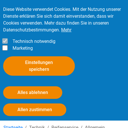
Direkt zum Inhalt
Mitglied werden
Kontakt
Login
Diese Website verwendet Cookies. Mit der Nutzung unserer
Dienste erklären Sie sich damit einverstanden, dass wir
Cookies verwenden. Mehr dazu finden Sie in unseren
Datenschutzbestimmungen.
Mehr
Technisch notwendig
Marketing
Einstellungen
speichern
Alles ablehnen
Abnutzungsindikator
Withdraw consent
Allen zustimmen
Startseite
Technik
Reifenservice
Allgemein