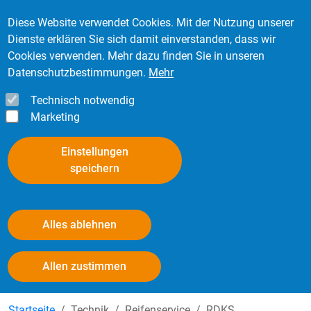
Direkt zum Inhalt
Mitglied werden
Kontakt
Login
Diese Website verwendet Cookies. Mit der Nutzung unserer
Dienste erklären Sie sich damit einverstanden, dass wir
Cookies verwenden. Mehr dazu finden Sie in unseren
Datenschutzbestimmungen.
Mehr
Technisch notwendig
Marketing
Einstellungen
speichern
Alles ablehnen
RDKS-Konfigurator
Withdraw consent
Allen zustimmen
Startseite
Technik
Reifenservice
RDKS