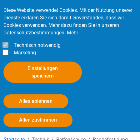
Direkt zum Inhalt
Mitglied werden
Kontakt
Login
Diese Website verwendet Cookies. Mit der Nutzung unserer
Dienste erklären Sie sich damit einverstanden, dass wir
Cookies verwenden. Mehr dazu finden Sie in unseren
Datenschutzbestimmungen.
Mehr
Technisch notwendig
Marketing
Einstellungen
speichern
Alles ablehnen
Radbefestigungen - Radmontage
Withdraw consent
Allen zustimmen
Startseite
Technik
Reifenservice
Radbefestigung