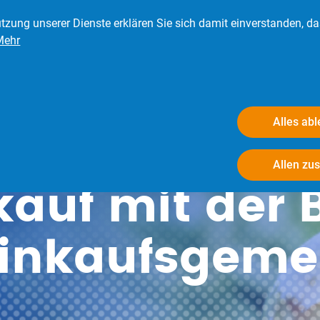
tzung unserer Dienste erklären Sie sich damit einverstanden, d
Mehr
eder
Presse
Verbraucher
Der BRV
Alles ab
Allen zu
auf mit der 
Einkaufsgeme