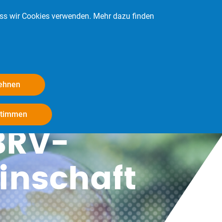
ass wir Cookies verwenden. Mehr dazu finden
Kontakt
Login
Mitglied werden
lehnen
Withdraw consent
stimmen
BRV-
inschaft