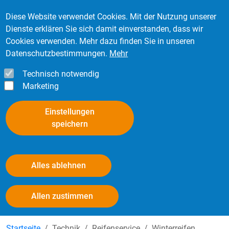
Direkt zum Inhalt
Mitglied werden
Kontakt
Login
Diese Website verwendet Cookies. Mit der Nutzung unserer
Dienste erklären Sie sich damit einverstanden, dass wir
Cookies verwenden. Mehr dazu finden Sie in unseren
Datenschutzbestimmungen.
Mehr
Technisch notwendig
Marketing
Einstellungen
speichern
Alles ablehnen
Winterreifenpflicht - Österreich
Withdraw consent
Allen zustimmen
Startseite
Technik
Reifenservice
Winterreifen