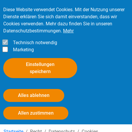
Direkt zum Inhalt
Mitglied werden
Kontakt
Login
Diese Website verwendet Cookies. Mit der Nutzung unserer
Dienste erklären Sie sich damit einverstanden, dass wir
Cookies verwenden. Mehr dazu finden Sie in unseren
Datenschutzbestimmungen.
Mehr
Technisch notwendig
Marketing
Einstellungen
speichern
Alles ablehnen
Einsatz von Cookies auf der Website
Withdraw consent
Allen zustimmen
Startseite
Recht
Datenschutz
Cookies