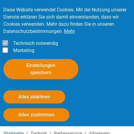
Direkt zum Inhalt
Mitglied werden
Kontakt
Login
Diese Website verwendet Cookies. Mit der Nutzung unserer
Dienste erklären Sie sich damit einverstanden, dass wir
Cookies verwenden. Mehr dazu finden Sie in unseren
Datenschutzbestimmungen.
Mehr
Technisch notwendig
Marketing
Einstellungen
speichern
Alles ablehnen
Bereifung - gesetzliche Grundlagen
Withdraw consent
Allen zustimmen
Startseite
Technik
Reifenservice
Allgemein