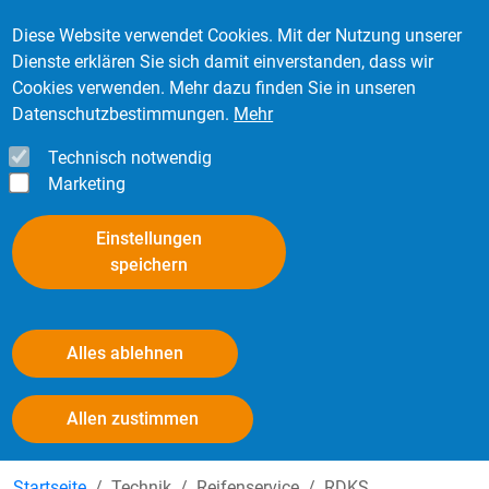
Direkt zum Inhalt
Mitglied werden
Kontakt
Login
Diese Website verwendet Cookies. Mit der Nutzung unserer
Dienste erklären Sie sich damit einverstanden, dass wir
Cookies verwenden. Mehr dazu finden Sie in unseren
Datenschutzbestimmungen.
Mehr
Technisch notwendig
Marketing
Einstellungen
speichern
Alles ablehnen
Unterstützungsangebote
Withdraw consent
Allen zustimmen
Startseite
Technik
Reifenservice
RDKS