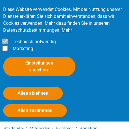
Direkt zum Inhalt
Mitglied werden
Kontakt
Login
Diese Website verwendet Cookies. Mit der Nutzung unserer
Dienste erklären Sie sich damit einverstanden, dass wir
Cookies verwenden. Mehr dazu finden Sie in unseren
Datenschutzbestimmungen.
Mehr
Technisch notwendig
Marketing
Einstellungen
speichern
Alles ablehnen
Logistikunternehmen
Withdraw consent
Allen zustimmen
Startseite
Mitglieder
Förderer
Sonstige