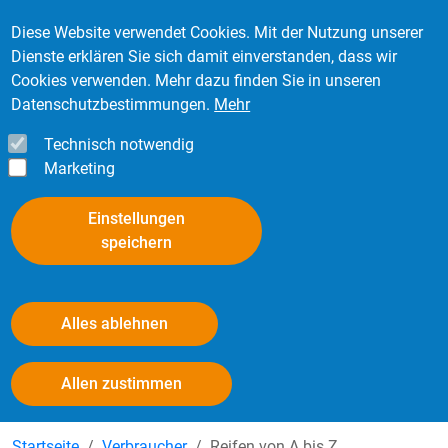
Direkt zum Inhalt
Mitglied werden
Kontakt
Login
Diese Website verwendet Cookies. Mit der Nutzung unserer
Dienste erklären Sie sich damit einverstanden, dass wir
Cookies verwenden. Mehr dazu finden Sie in unseren
Datenschutzbestimmungen.
Mehr
Technisch notwendig
Marketing
Einstellungen
speichern
Alles ablehnen
Reifen von A bis Z
Withdraw consent
Allen zustimmen
Startseite
Verbraucher
Reifen von A bis Z