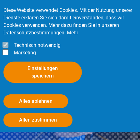
Direkt zum Inhalt
Mitglied werden
Kontakt
Login
Diese Website verwendet Cookies. Mit der Nutzung unserer
Dienste erklären Sie sich damit einverstanden, dass wir
Cookies verwenden. Mehr dazu finden Sie in unseren
Datenschutzbestimmungen.
Mehr
Technisch notwendig
Marketing
Einstellungen
speichern
Alles ablehnen
Einlagerung von Reifen -
Withdraw consent
Allen zustimmen
Aufbewahrungsfrist