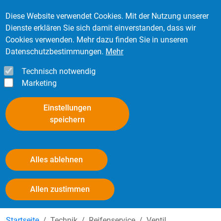
Direkt zum Inhalt
Mitglied werden
Kontakt
Login
Diese Website verwendet Cookies. Mit der Nutzung unserer
Dienste erklären Sie sich damit einverstanden, dass wir
Cookies verwenden. Mehr dazu finden Sie in unseren
Datenschutzbestimmungen.
Mehr
Technisch notwendig
Marketing
Einstellungen
speichern
Alles ablehnen
Ventilabstützung - Ventilkappen
Withdraw consent
Allen zustimmen
Startseite
Technik
Reifenservice
Ventil