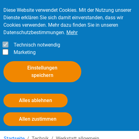
Direkt zum Inhalt
Mitglied werden
Kontakt
Login
Diese Website verwendet Cookies. Mit der Nutzung unserer
Dienste erklären Sie sich damit einverstanden, dass wir
Cookies verwenden. Mehr dazu finden Sie in unseren
Datenschutzbestimmungen.
Mehr
Technisch notwendig
Marketing
Einstellungen
speichern
Alles ablehnen
Hebebühnen (Wartung)
Withdraw consent
Allen zustimmen
Startseite
Technik
Werkstatt allgemein