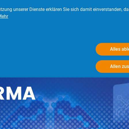
tzung unserer Dienste erklären Sie sich damit einverstanden, d
Mehr
eder
Presse
Verbraucher
Der BRV
Alles ab
Allen zu
RMA