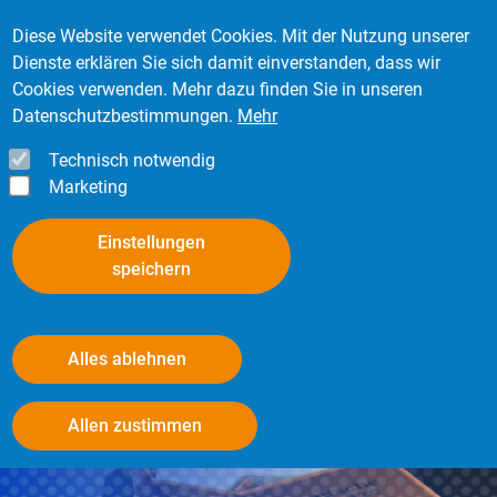
Direkt zum Inhalt
Mitglied werden
Kontakt
Login
Diese Website verwendet Cookies. Mit der Nutzung unserer
Dienste erklären Sie sich damit einverstanden, dass wir
Cookies verwenden. Mehr dazu finden Sie in unseren
Datenschutzbestimmungen.
Mehr
Technisch notwendig
Marketing
Einstellungen
speichern
Alles ablehnen
Beschäftigung ausländischer
Withdraw consent
Allen zustimmen
Arbeitnehmerinnen und