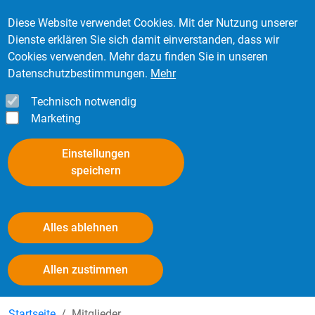
Direkt zum Inhalt
Mitglied werden
Kontakt
Login
Diese Website verwendet Cookies. Mit der Nutzung unserer
Dienste erklären Sie sich damit einverstanden, dass wir
Cookies verwenden. Mehr dazu finden Sie in unseren
Datenschutzbestimmungen.
Mehr
Technisch notwendig
Marketing
Einstellungen
speichern
Alles ablehnen
Mitgliederinformationen
Withdraw consent
Allen zustimmen
Startseite
Mitglieder