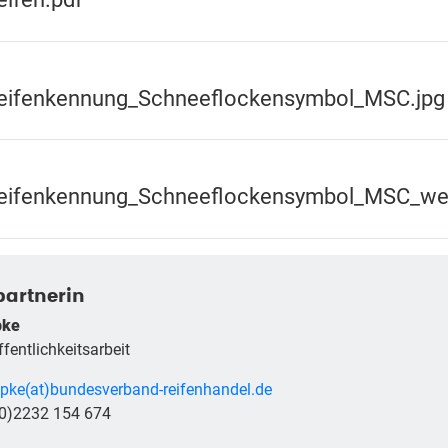
reifenkennung_Schneeflockensymbol_MSC.jpg
reifenkennung_Schneeflockensymbol_MSC_we
artnerin
pke
fentlichkeitsarbeit
pke(at)bundesverband-reifenhandel.de
(0)2232 154 674