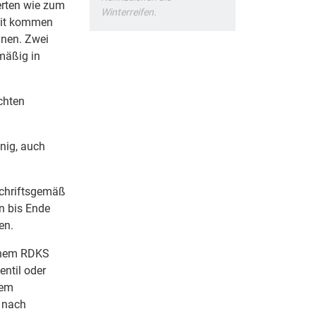
erten wie zum
Winterreifen.
zeit kommen
nnen. Zwei
lmäßig in
chten
inig, auch
rschriftsgemäß
n bis Ende
en.
einem RDKS
ntil oder
dem
h nach