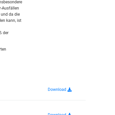
insbesondere
r-Ausfällen
 und da die
en kann, ist
ß der
rten
Download
Download