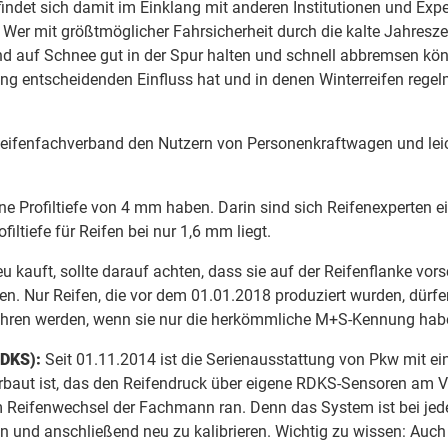
indet sich damit im Einklang mit anderen Institutionen und Exp
. Wer mit größtmöglicher Fahrsicherheit durch die kalte Jahres
und auf Schnee gut in der Spur halten und schnell abbremsen kö
fung entscheidenden Einfluss hat und in denen Winterreifen rege
 Reifenfachverband den Nutzern von Personenkraftwagen und lei
ne Profiltiefe von 4 mm haben. Darin sind sich Reifenexperten e
ltiefe für Reifen bei nur 1,6 mm liegt.
eu kauft, sollte darauf achten, dass sie auf der Reifenflanke vo
. Nur Reifen, die vor dem 01.01.2018 produziert wurden, dürfe
fahren werden, wenn sie nur die herkömmliche M+S-Kennung hab
RDKS):
Seit 01.11.2014 ist die Serienausstattung von Pkw mit 
rbaut ist, das den Reifendruck über eigene RDKS-Sensoren am Ve
im Reifenwechsel der Fachmann ran. Denn das System ist bei je
n und anschließend neu zu kalibrieren. Wichtig zu wissen: Auc