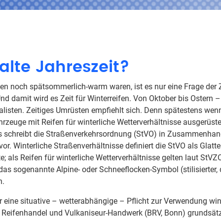
alte Jahreszeit?
n noch spätsommerlich-warm waren, ist es nur eine Frage der Z
 damit wird es Zeit für Winterreifen. Von Oktober bis Ostern – 
alisten. Zeitiges Umrüsten empfiehlt sich. Denn spätestens wenn
rzeuge mit Reifen für winterliche Wetterverhältnisse ausgerüste
as schreibt die Straßenverkehrsordnung (StVO) in Zusammenhan
. Winterliche Straßenverhältnisse definiert die StVO als Glattei
e; als Reifen für winterliche Wetterverhältnisse gelten laut StVZ
as sogenannte Alpine- oder Schneeflocken-Symbol (stilisierter, d
n.
eine situative – wetterabhängige – Pflicht zur Verwendung win
 Reifenhandel und Vulkaniseur-Handwerk (BRV, Bonn) grundsätz