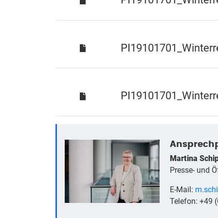
PI19101701_Winter
PI19101701_Winter
Ansprechp
Martina Schi
Presse- und Öf
E-Mail:
m.schi
Telefon: +49 