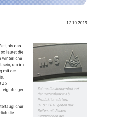
17.10.2019
eit, bis das
so lautet die
 winterliche
t sein, um im
g mit der
s,
O ab
Schneeflockensymbol auf
reigipfeliger
der Reifenflanke: Ab
Produktionsdatum
01.01.2018 gelten nur
tertauglicher
Reifen mit diesem
lich die
Kennzeichen als