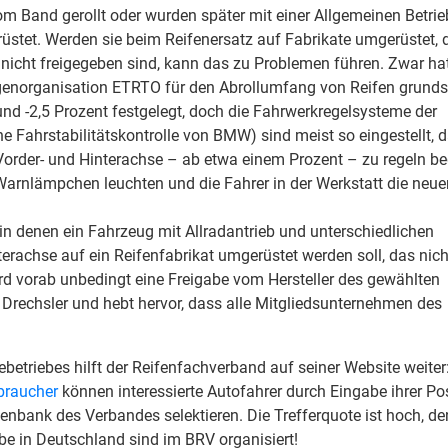
om Band gerollt oder wurden später mit einer Allgemeinen Betri
stet. Werden sie beim Reifenersatz auf Fabrikate umgerüstet, 
 nicht freigegeben sind, kann das zu Problemen führen. Zwar hat
genorganisation ETRTO für den Abrollumfang von Reifen grunds
nd -2,5 Prozent festgelegt, doch die Fahrwerkregelsysteme der
e Fahrstabilitätskontrolle von BMW) sind meist so eingestellt, d
rder- und Hinterachse – ab etwa einem Prozent – zu regeln be
arnlämpchen leuchten und die Fahrer in der Werkstatt die neue
 in denen ein Fahrzeug mit Allradantrieb und unterschiedlichen
rachse auf ein Reifenfabrikat umgerüstet werden soll, das nich
ird vorab unbedingt eine Freigabe vom Hersteller des gewählten
n Drechsler und hebt hervor, dass alle Mitgliedsunternehmen des
ebetriebes hilft der Reifenfachverband auf seiner Website weiter
braucher
können interessierte Autofahrer durch Eingabe ihrer Pos
tenbank des Verbandes selektieren. Die Trefferquote ist hoch, d
be in Deutschland sind im BRV organisiert!