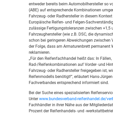
entweder bereits beim Automobilhersteller so v
(ABE) auf entsprechende Kombinationen umgerü
Fahrzeug- oder Radhersteller in diesem Kontext
Europäische Reifen- und Felgen-Sachverständi
zulässige Fertigungstoleranzen zwischen +1,5 u
Fahrzeughersteller (wie z.B. DSC, die dynamisch
schon bei geringeren Abweichungen zwischen Vo
der Folge, dass am Armaturenbrett permanent W
reklamieren.
„Für den Reifenfachhandel heißt das: In Fällen,
Rad-/Reifenkombinationen auf Vorder- und Hinte
Fahrzeug- oder Radhersteller freigegeben ist, w
Reifenmodells benötigt!“, erläutert Hans-Jürge
Fachverbandes entsprechend informiert sind.
Bei der Suche eines spezialisierten Reifenservic
Unter
www.bundesverband-reifenhandel.de/ver
Fachhändler in ihrer Nähe aus der Mitgliederda
Prozent der Reifenhandels- und -werkstattbetrie