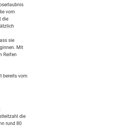
ebserlaubnis
die vom
 die
ätzlich
ass sie
ginnen. Mit
n Reifen
t bereits vom
:
tleitzahl die
enn rund 80