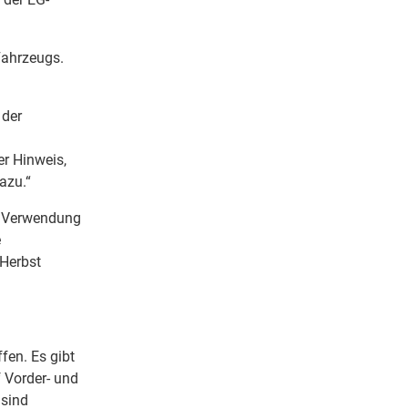
Fahrzeugs.
 der
er Hinweis,
azu.“
ie Verwendung
e
 Herbst
fen. Es gibt
 Vorder- und
 sind