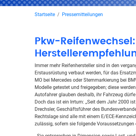
Startseite
Pressemitteilungen
Pkw-Reifenwechsel: 
Herstellerempfehlu
Immer mehr Reifenhersteller sind in den verga
Erstausrüstung verbaut werden, für das Ersatzm
MO bei Mercedes oder Sternmarkierung bei BMW
Modelle getestet und freigegeben; diese werden 
Autofahrer glauben deshalb, ihr Fahrzeug dürf
Doch das ist ein Irrtum: „Seit dem Jahr 2000 i
Drechsler, Geschäftsführer des Bundesverband
Rechtslage sind alle mit einem E/ECE-Kennzei
zulässig, sofern sie folgende Voraussetzungen e
- Sie entsprechen in Dimension sowie Last- un