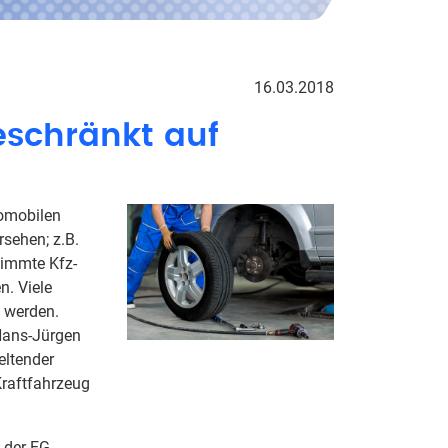
16.03.2018
eschränkt auf
tomobilen
sehen; z.B.
timmte Kfz-
n. Viele
t werden.
 Hans-Jürgen
eltender
raftfahrzeug
 der EG-