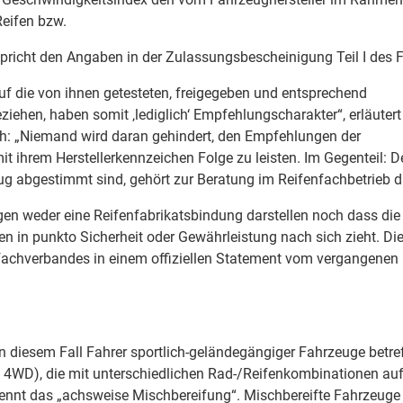
eifen bzw.
spricht den Angaben in der Zulassungsbescheinigung Teil I des 
auf die von ihnen getesteten, freigegeben und entsprechend
ziehen, haben somit ‚lediglich‘ Empfehlungscharakter“, erläutert
ch: „Niemand wird daran gehindert, den Empfehlungen der
t ihrem Herstellerkennzeichen Folge zu leisten. Im Gegenteil: D
ug abgestimmt sind, gehört zur Beratung im Reifenfachbetrieb d
gen weder eine Reifenfabrikatsbindung darstellen noch dass d
en in punkto Sicherheit oder Gewährleistung nach sich zieht. Di
nfachverbandes in einem offiziellen Statement vom vergangenen
 diesem Fall Fahrer sportlich-geländegängiger Fahrzeuge betref
, 4WD), die mit unterschiedlichen Rad-/Reifenkombinationen auf
ennt das „achsweise Mischbereifung“. Mischbereifte Fahrzeuge