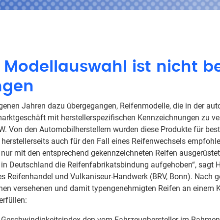
Modellauswahl ist nicht b
ngen
ngenen Jahren dazu übergegangen, Reifenmodelle, die in der au
arktgeschäft mit herstellerspezifischen Kennzeichnungen zu ver
. Von den Automobilherstellern wurden diese Produkte für bes
herstellerseits auch für den Fall eines Reifenwechsels empfohle
e nur mit den entsprechend gekennzeichneten Reifen ausgerüste
st in Deutschland die Reifenfabrikatsbindung aufgehoben“, sagt
es Reifenhandel und Vulkaniseur-Handwerk (BRV, Bonn). Nach g
chen versehenen und damit typengenehmigten Reifen an einem K
rfüllen:
d Geschwindigkeitsindex den vom Fahrzeughersteller im Rahmen