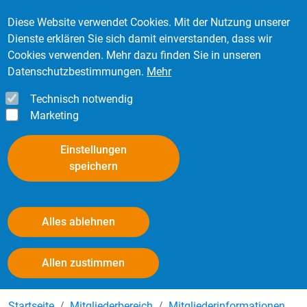
Direkt zum Inhalt
Mitglied werden
Kontakt
Login
Diese Website verwendet Cookies. Mit der Nutzung unserer
Dienste erklären Sie sich damit einverstanden, dass wir
Cookies verwenden. Mehr dazu finden Sie in unseren
Datenschutzbestimmungen.
Mehr
Technisch notwendig
Marketing
Einstellungen
speichern
Alles ablehnen
Mitgliederinformationen
Withdraw consent
Allen zustimmen
Startseite
Mitgliederbereich
Mitgliederinformationen