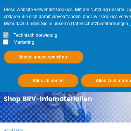
Direkt zum Inhalt
Mitglied werden
Kontakt
Login
Diese Website verwendet Cookies. Mit der Nutzung unserer Di
erklären Sie sich damit einverstanden, dass wir Cookies verw
Mehr dazu finden Sie in unseren Datenschutzbestimmungen.
Technisch notwendig
Marketing
Einstellungen speichern
Alles ablehnen
Allen zustimme
Shop BRV-Infomaterialien
Startseite