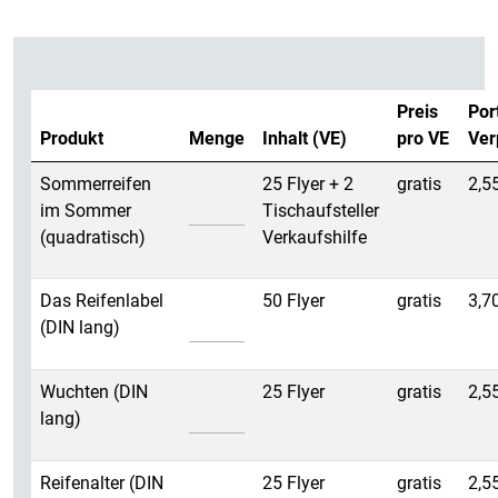
Preis
Por
Produkt
Menge
Inhalt (VE)
pro VE
Ver
Sommerreifen im Sommer (quadratisch
Sommerreifen
25 Flyer + 2
gratis
2,5
im Sommer
Tischaufsteller
(quadratisch)
Verkaufshilfe
Das Reifenlabel (DIN lang)
Das Reifenlabel
50 Flyer
gratis
3,7
(DIN lang)
Wuchten (DIN lang)
Wuchten (DIN
25 Flyer
gratis
2,5
lang)
Reifenalter (DIN lang)
Reifenalter (DIN
25 Flyer
gratis
2,5