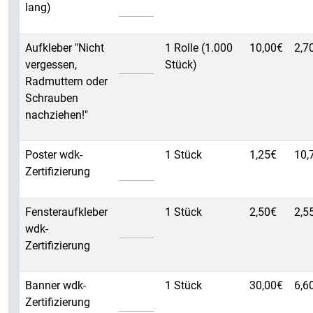
lang)
Aufkleber Radmuttern
Aufkleber "Nicht
1 Rolle (1.000
10,00€
2,7
vergessen,
Stück)
Radmuttern oder
Schrauben
nachziehen!"
Poster wdk-Zertifizierung
Poster wdk-
1 Stück
1,25€
10,
Zertifizierung
Fensteraufkleber wdk-Zertifizierung
Fensteraufkleber
1 Stück
2,50€
2,5
wdk-
Zertifizierung
Banner wdk-Zertifizierung
Banner wdk-
1 Stück
30,00€
6,6
Zertifizierung