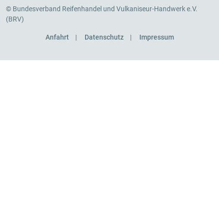
© Bundesverband Reifenhandel und Vulkaniseur-Handwerk e.V.
(BRV)
Anfahrt
Datenschutz
Impressum