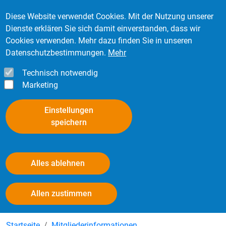
Direkt zum Inhalt
Mitglied werden
Kontakt
Login
Diese Website verwendet Cookies. Mit der Nutzung unserer
Dienste erklären Sie sich damit einverstanden, dass wir
Cookies verwenden. Mehr dazu finden Sie in unseren
Datenschutzbestimmungen.
Mehr
Technisch notwendig
Marketing
Einstellungen
speichern
Alles ablehnen
Mitgliederinformationen
Withdraw consent
Allen zustimmen
Startseite
Mitgliederinformationen