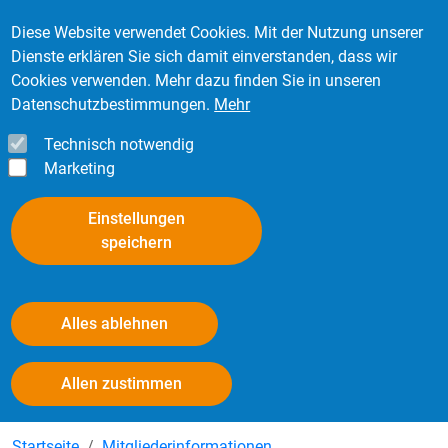
Direkt zum Inhalt
Mitglied werden
Kontakt
Login
Diese Website verwendet Cookies. Mit der Nutzung unserer
Dienste erklären Sie sich damit einverstanden, dass wir
Cookies verwenden. Mehr dazu finden Sie in unseren
Datenschutzbestimmungen.
Mehr
Technisch notwendig
Marketing
Einstellungen
speichern
Alles ablehnen
Mitgliederinformationen
Withdraw consent
Allen zustimmen
Startseite
Mitgliederinformationen