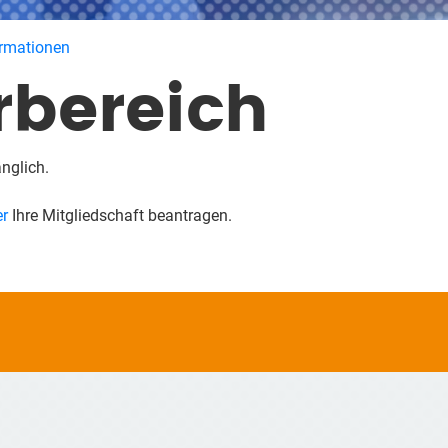
ormationen
rbereich
änglich.
er
Ihre Mitgliedschaft beantragen.