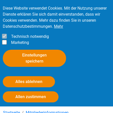
Direkt zum Inhalt
Mitglied werden
Kontakt
Login
Diese Website verwendet Cookies. Mit der Nutzung unserer
Dienste erklären Sie sich damit einverstanden, dass wir
Cookies verwenden. Mehr dazu finden Sie in unseren
Datenschutzbestimmungen.
Mehr
Technisch notwendig
Marketing
Einstellungen
speichern
Alles ablehnen
Mitgliederinformationen
Withdraw consent
Allen zustimmen
Startseite
Mitgliederinformationen