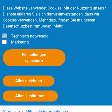
Direkt zum Inhalt
Mitglied werden
Kontakt
Login
Diese Website verwendet Cookies. Mit der Nutzung unserer
Dienste erklären Sie sich damit einverstanden, dass wir
Cookies verwenden. Mehr dazu finden Sie in unseren
Datenschutzbestimmungen.
Mehr
Technisch notwendig
Marketing
Einstellungen
speichern
Alles ablehnen
Mitgliederinformationen
Withdraw consent
Allen zustimmen
Startseite
Mitgliederinformationen