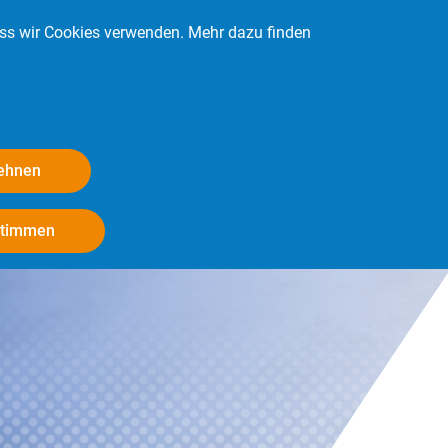
ass wir Cookies verwenden. Mehr dazu finden
Kontakt
Login
Mitglied werden
lehnen
Withdraw consent
stimmen