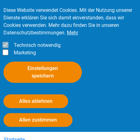
Direkt zum Inhalt
Mitglied werden
Kontakt
Login
Diese Website verwendet Cookies. Mit der Nutzung unserer
Dienste erklären Sie sich damit einverstanden, dass wir
Cookies verwenden. Mehr dazu finden Sie in unseren
Datenschutzbestimmungen.
Mehr
Technisch notwendig
Marketing
Einstellungen
speichern
Alles ablehnen
Nutzfahrzeugreifen
Withdraw consent
Allen zustimmen
Startseite