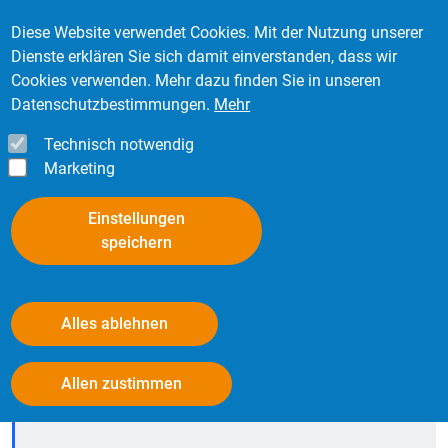
Direkt zum Inhalt
Mitglied werden
Kontakt
Login
Diese Website verwendet Cookies. Mit der Nutzung unserer
Dienste erklären Sie sich damit einverstanden, dass wir
Cookies verwenden. Mehr dazu finden Sie in unseren
Datenschutzbestimmungen.
Mehr
Technisch notwendig
Marketing
Einstellungen
speichern
Suche
Alles ablehnen
Withdraw consent
Startseite
Allen zustimmen