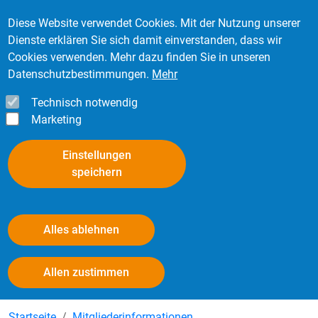
Direkt zum Inhalt
Mitglied werden
Kontakt
Login
Diese Website verwendet Cookies. Mit der Nutzung unserer
Dienste erklären Sie sich damit einverstanden, dass wir
Cookies verwenden. Mehr dazu finden Sie in unseren
Datenschutzbestimmungen.
Mehr
Technisch notwendig
Marketing
Einstellungen
speichern
Alles ablehnen
Mitgliederinformationen
Withdraw consent
Allen zustimmen
Startseite
Mitgliederinformationen