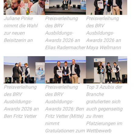
Juliane Pinke
Preisverleihung
Preisverleihung
nimmt die Wahl
des BRV
des BRV
zur neuen
Ausbildungs-
Ausbildungs-
Beisitzerin an
Awards 2026 an
Awards 2026 an
Elias Radermacher
Maya Wellmann
Preisverleihung
Top 3 Azubis der
Preisverleihung
des BRV
Branche
des BRV
Ausbildungs-
gratulierten sich
Ausbildungs-
Awards 2026 an
auch gegenseitig
Awards 2026: Ben
Ben Fritz Vetter
zu ihren
Fritz Vetter (Mitte)
Platzierungen im
nimmt
Wettbewerb
Gratulationen zum