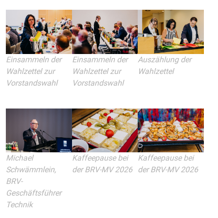
Einsammeln der
Einsammeln der
Auszählung der
Wahlzettel zur
Wahlzettel zur
Wahlzettel
Vorstandswahl
Vorstandswahl
Michael
Kaffeepause bei
Kaffeepause bei
Schwämmlein,
der BRV-MV 2026
der BRV-MV 2026
BRV-
Geschäftsführer
Technik