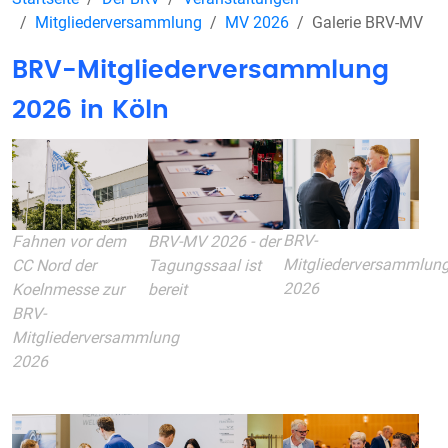
Mitgliederversammlung
MV 2026
Galerie BRV-MV
BRV-Mitgliederversammlung
2026 in Köln
BRV-
Fahnen vor dem
BRV-MV 2026 - der
Mitgliederversammlun
CC Nord der
Tagungssaal ist
2026
Koelnmesse zur
bereit
BRV-
Mitgliederversammlung
2026