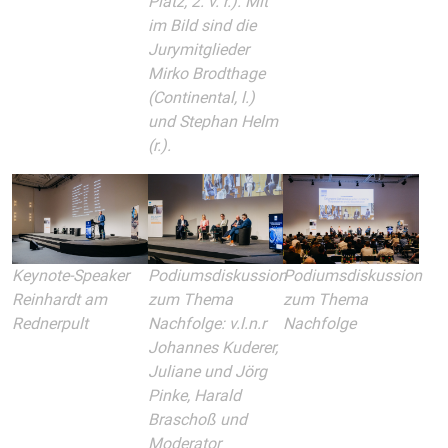
Platz, 2. v. r.). Mit
im Bild sind die
Jurymitglieder
Mirko Brodthage
(Continental, l.)
und Stephan Helm
(r.).
Podiumsdiskussion
Keynote-Speaker
Podiumsdiskussion
zum Thema
Reinhardt am
zum Thema
Nachfolge: v.l.n.r
Rednerpult
Nachfolge
Johannes Kuderer,
Juliane und Jörg
Pinke, Harald
Braschoß und
Moderator