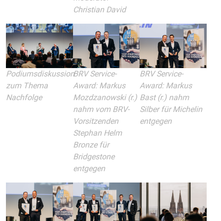
Christian David
Podiumsdiskussion
BRV Service-
BRV Service-
zum Thema
Award: Markus
Award: Markus
Nachfolge
Mozdzanowski
(r.)
Bast (r.) nahm
nahm vom BRV-
Silber für Michelin
Vorsitzenden
entgegen
Stephan Helm
Bronze für
Bridgestone
entgegen