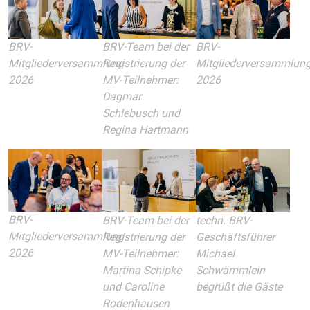
BRV-
BRV-Team bei der
BRV-
Mitgliederversammlung
Registrierung der
Mitgliederversammlun
2026
MV-Teilnehmer:
2026
Dagmar
Schlebusch und
Regina Hartmann
BRV-
BRV-Team bei der
techn. BRV-
Mitgliederversammlung
Registrierung der
Geschäftsführer
2026
MV-Teilnehmer:
Michael
Martina Schipke
Schwämmlein
und Caroline
begrüßt die Gäste
Rodenhausen