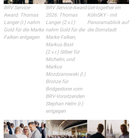
BRV Service-
BRV Service-Award
Get-together im
Award: Thomas
2026: Thomas
KölnSKY - mit
Langer (r.) nahm
Langer (2.v.l.)
Panoramablick auf
Gold für die Marke
nahm Gold für die
die Domstadt
Falken entgegen
Marke Falken,
Markus Bast
(2.v.r.) Silber für
Michelin, und
Markus
Mozdzanowski (l.)
Bronze für
Bridgestone vom
BRV-Vorsitzenden
Stephan Helm (r.)
entgegen