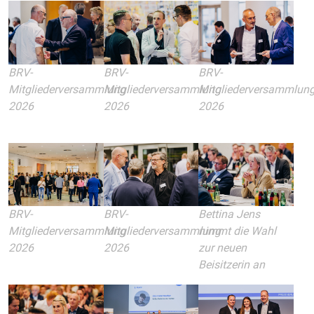
BRV-
BRV-
BRV-
Mitgliederversammlung
Mitgliederversammlung
Mitgliederversammlun
2026
2026
2026
BRV-
BRV-
Bettina Jens
Mitgliederversammlung
Mitgliederversammlung
nimmt die Wahl
2026
2026
zur neuen
Beisitzerin an