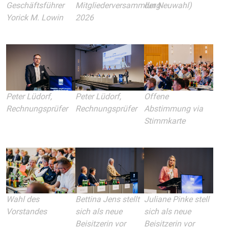
Geschäftsführer
Mitgliederversammlung
der Neuwahl)
Yorick M. Lowin
2026
Peter Lüdorf,
Peter Lüdorf,
Offene
Rechnungsprüfer
Rechnungsprüfer
Abstimmung via
Stimmkarte
Wahl des
Bettina Jens stellt
Juliane Pinke stell
Vorstandes
sich als neue
sich als neue
Beisitzerin vor
Beisitzerin vor