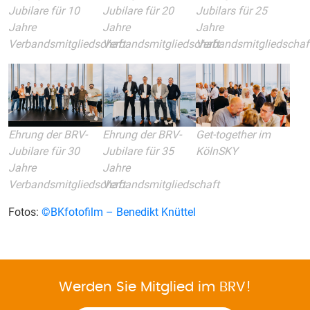
Jubilare für 10
Jubilare für 20
Jubilars für 25
Jahre
Jahre
Jahre
Verbandsmitgliedschaft
Verbandsmitgliedschaft
Verbandsmitgliedschaf
Ehrung der BRV-
Ehrung der BRV-
Get-together im
Jubilare für 35
Jubilare für 30
KölnSKY
Jahre
Jahre
Verbandsmitgliedschaft
Verbandsmitgliedschaft
Fotos:
©
BKfotofilm – Benedikt Knüttel
Werden Sie Mitglied im BRV!