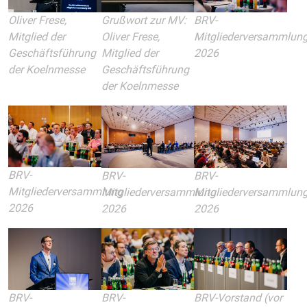
Oliver Frese,
Grußwort zur MV:
BRV-
Mitglied der
Oliver Frese,
Mitgliederversammlun
Geschäftsführung
Mitglied der
2026
der Koelnmesse
Geschäftsführung
der Koelnmesse
BRV-
BRV-
BRV-
Mitgliederversammlung
Mitgliederversammlung
Mitgliederversammlun
2026
2026
2026
BRV-
BRV-
BRV-Vorstand (vor