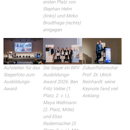
ersten Platz von
Stephan Helm
(links) und Mirko
Brodthage (rechts)
entgegen
Aufstellen für das
Die Sieger im BRV
Zukunftsforscher
Siegerfoto zum
Ausbildungs-
Prof. Dr. Ulrich
Ausbildungs-
Award 2026: Ben
Reinhardt: seine
Award
Fritz Vetter (1.
Keynote fand viel
Platz, 2. v. l.),
Anklang
Maya Wellmann
(2. Platz, Mitte)
und Elias
Radermacher (3.