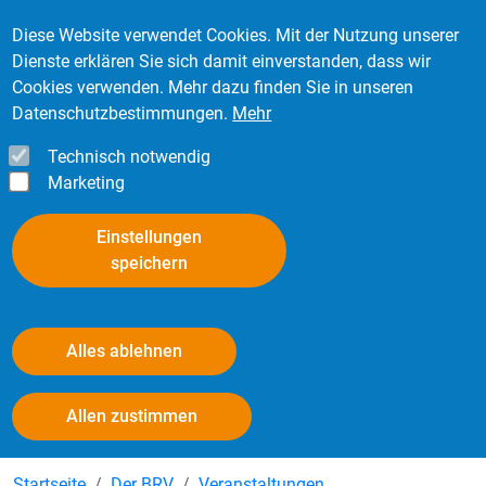
Direkt zum Inhalt
Mitglied werden
Kontakt
Login
Diese Website verwendet Cookies. Mit der Nutzung unserer
Dienste erklären Sie sich damit einverstanden, dass wir
Cookies verwenden. Mehr dazu finden Sie in unseren
Datenschutzbestimmungen.
Mehr
Technisch notwendig
Marketing
Einstellungen
speichern
Alles ablehnen
Galerie BRV-MV 2026
Withdraw consent
Allen zustimmen
Startseite
Der BRV
Veranstaltungen