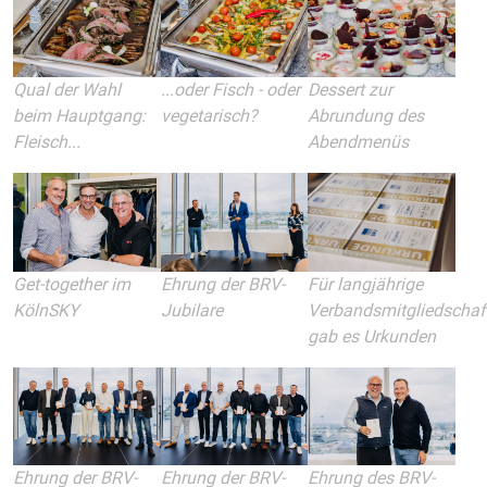
...oder Fisch - oder
Qual der Wahl
Dessert zur
vegetarisch?
beim Hauptgang:
Abrundung des
Fleisch...
Abendmenüs
Ehrung der BRV-
Get-together im
Für langjährige
Jubilare
KölnSKY
Verbandsmitgliedschaf
gab es Urkunden
Ehrung der BRV-
Ehrung der BRV-
Ehrung des BRV-