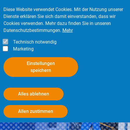
Direkt zum Inhalt
Mitglied werden
Kontakt
Login
Diese Website verwendet Cookies. Mit der Nutzung unserer
Dienste erklären Sie sich damit einverstanden, dass wir
Cookies verwenden. Mehr dazu finden Sie in unseren
Datenschutzbestimmungen.
Mehr
Technisch notwendig
Marketing
Einstellungen
speichern
Alles ablehnen
Damit es rund läuft!
Withdraw consent
Der Repräsentant der Reifen- und Räderspezialisten mit
Allen zustimmen
angeschlossenem Kfz-Service in Deutschland.