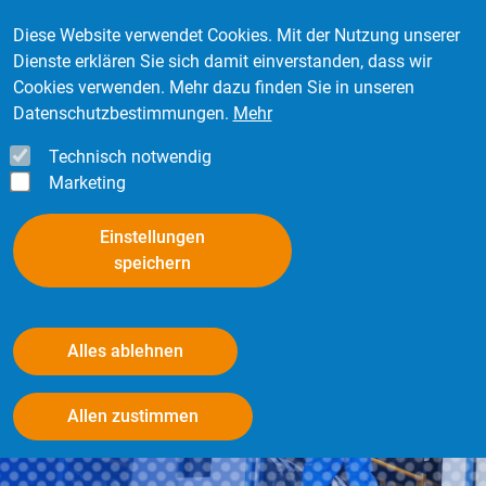
Direkt zum Inhalt
Mitglied werden
Kontakt
Login
Diese Website verwendet Cookies. Mit der Nutzung unserer
Dienste erklären Sie sich damit einverstanden, dass wir
Cookies verwenden. Mehr dazu finden Sie in unseren
Datenschutzbestimmungen.
Mehr
Technisch notwendig
Marketing
Einstellungen
speichern
Alles ablehnen
Damit es rund läuft!
Withdraw consent
Der Repräsentant der Reifen- und Räderspezialisten mit
Allen zustimmen
angeschlossenem Kfz-Service in Deutschland.